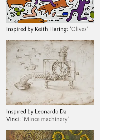
Inspired by
Keith
Haring:
'Olives'
Inspired by Leonardo Da
Vinci:
'Mince machinery'