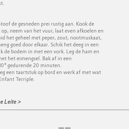
t.
Stoof de gesneden prei rustig aan. Kook de
 op, neem van het vuur, laat even afkoelen en
uid het geheel met peper, zout, nootmuskaat,
meng goed door elkaar. Schik het deeg in een
ik de bodem in met een vork. Leg de ham en
met het eimengsel. Bak af in een
0° gedurende 20 minuten.
leg een taartstuk op bord en werk af met wat
nfant Terriple.
e Leite >