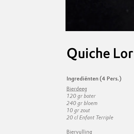
Quiche Lorr
Ingrediënten (4 Pers.)
Bierdeeg
120 gr boter
240 gr bloem
10 gr zout
20 cl Enfant Terriple
Biervulling